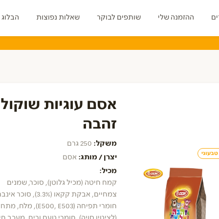
ים
ההזמנה שלי
שותפים לבוקר
שאלות נפוצות
הבלוג 
ירקות
פיצוחי חממה
מהמזווה
חד פעמי
משקאות ומוצרי חלב
אסם עוגיות שוקול
זהבה
משקל:
250 גרם
טבעוני
יצרן / מותג:
אסם
מכיל:
קמח חיטה (מכיל גלוטן), סוכר, שמנים
צמחיים, אבקת קקאו (3.3%), סוכר 
חומרי תפיחה (E500, E503), מלח, 
(לציטין סויה), חומרי טעם וריח, מעכב חי