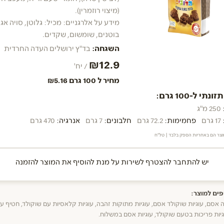
(מיצוי רוזמרין).
מידע על אלרגניים: מכיל: גלוטן, סויה אגו
בוטנים, שומשום, שקדים.
השגחה:
בד"ץ ירושלים העדה החרדית
₪12.9
/ יח'
מחיר ל 100 גרם ₪5.16
נתי ל-100 גרם:
250 מ"ג
17 גרם
פחמימות:
72.2 גרם
חלבונים:
7 גרם
אנרגיה:
470 גרם
וצר הם באחריות הספק בלבד | טל"ח
יש להתחבר להצטרף לשירות על מנת להוסיף את המוצר להזמנה
ים למוצר:
ה אסם, עוגיות שוקולד אסם, עוגיות מתוקות זהבה, עוגיות קלאסיות עם שוקולד, חטיף עו
גיות פריכות בטעם שוקולד, עוגיות אסם במשלוח.