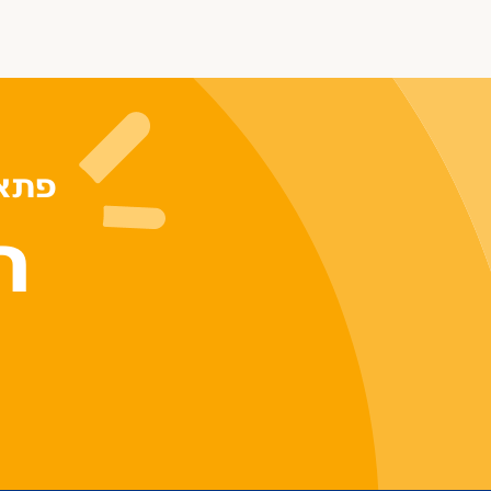
פתאו
ר