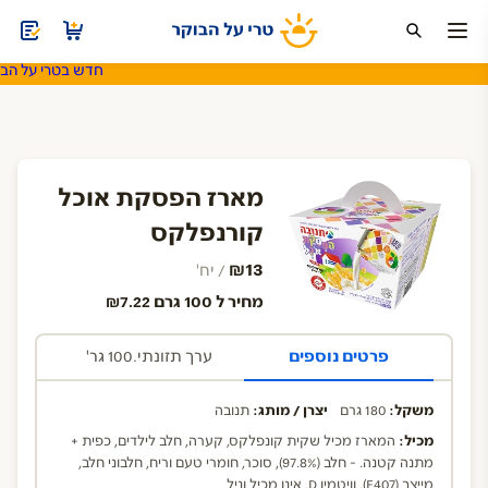
חדש בטרי על הבוק
ה
חד פעמי
משקאות ומוצרי חלב
סויה ותחליפי חלב
שתיה קלה
מארז הפסקת אוכל
קורנפלקס
₪13
/ יח'
מחיר ל 100 גרם ₪7.22
פרטים נוספים
ערך תזונתי.100 גר'
משקל:
180 גרם
יצרן / מותג:
תנובה
מכיל:
המארז מכיל שקית קונפלקס, קערה, חלב לילדים, כפית +
מתנה קטנה. - חלב (97.8%), סוכר, חומרי טעם וריח, חלבוני חלב,
מייצב (E407), וויטמין D. אינו מכיל וניל