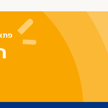
פתאו
ר