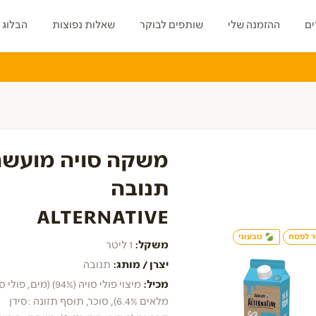
ים
ההזמנה שלי
שותפים לבוקר
שאלות נפוצות
הבלוג 
ירקות
פיצוחי חממה
מהמזווה
חד פעמי
משקאות ומוצרי חלב
משקה סויה מועשר
תנובה
ALTERNATIVE
 לפסח
טבעוני
משקל:
1 ליטר
יצרן / מותג:
תנובה
מכיל:
מיצוי פולי סויה (94%) (מים, פו
מלאים 6.4%), סוכר, תוסף תזונה :סידן