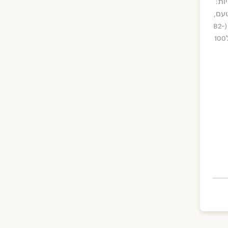
חומציות:
], חומרי טעם,
מלח, מייצב: גילן גאם,ויטמין B12,B2 ו- D (B2-
0.24 מ``ג, B12-0.4 מק``ג,D-0.75 מק``ג ל100