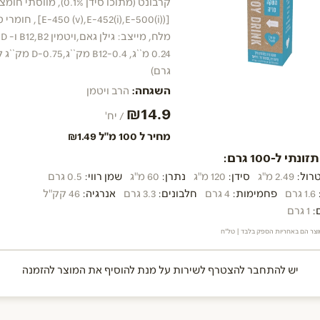
קרבונט (מתוכו סידן 0.1%), מווסתי 
[(E-450 (v),E-452(i),E-500(i)
גרם)
השגחה:
הרב ויטמן
₪14.9
/ יח'
מחיר ל 100 מ"ל ₪1.49
נתי ל-100 גרם:
רול:
2.49 מ"ג
סידן:
120 מ"ג
נתרן:
60 מ"ג
שמן רווי:
0.5 גרם
1.6 גרם
פחמימות:
4 גרם
חלבונים:
3.3 גרם
אנרגיה:
46 קק"ל
:
1 גרם
וצר הם באחריות הספק בלבד | טל"ח
יש להתחבר להצטרף לשירות על מנת להוסיף את המוצר להזמנה