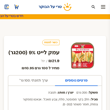
חדש בטרי על הבוק
ה
חד פעמי
משקאות ומוצרי חלב
סויה ותחליפי חלב
שתיה קלה
כשר לפסח
עמק לייט 9% (200גר)
₪21.9
/ יח'
מחיר ל 100 גרם ₪10.95
פרטים נוספים
ערך תזונתי.100 גר'
משקל:
200 גרם
יצרן / מותג:
תנובה
מכיל:
חלב בקר מפוסטר, מלח, צבע מאכל: אנאטו (ממקור
צמחי), חומר משמר (E-202).