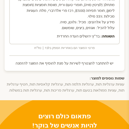
מתחלב (לציטין סויה), חומרי טעם וריח, מווסת חומציות (חומצת
לימון), חומר תפיחה (E500), רכז פרי אלדרברי, מלח. העוגיות
מכילות 33% מילוי.
מידע על אלרגנים: מכיל: גלוטן, סויה.
עלול להכיל: אגוזים, ביצים, שומשום.
השגחה:
בד"ץ ירושלים העדה החרדית
פרטי המוצר הם באחריות הספק בלבד | טל"ח
יש להתחבר להצטרף לשירות על מנת להוסיף את המוצר להזמנה
שמות נוספים למוצר:
עוגיות ערגליות תות, ערגליות תלמה תות, ערגליות קלאסיות תות, חטיף ערגליות
תות, עוגיות ממולאות בטעם תות, ערגליות פריכות תות, ערגליות תות במשלוח.
פתאום כולם רוצים
להיות אנשים של בוקר!