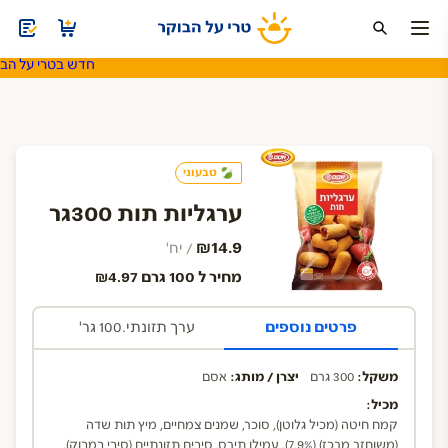
חדש בטרי על הבוק
ה
מהמזווה
חד פעמי
משקאות ומוצרי חלב
סויה ותחליפי חלב
שתיה קל
טבעוני
ערגליות תות 300גר
₪14.9
/ יח'
מחיר ל 100 גרם ₪4.97
פרטים נוספים
ערך תזונתי.100 גר'
משקל:
300 גרם
יצרן / מותג:
אסם
מכיל:
קמח חיטה (מכיל גלוטן), סוכר, שמנים צמחיים, מיץ תות שדה
(משוחזר מרכז) (7.9%), עמילן תירס, סיבים תזונתיים (סיבי במבוק),