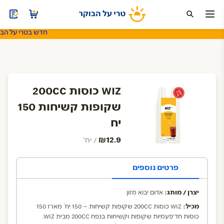
חדש בטרי על הבוק
ה
חד פעמי
משקאות ומוצרי חלב
סויה ותחליפי חלב
שתיה קלה
WIZ כוסות 200CC
שקופות קשיחות 150
יח
₪12.9
/ יח'
פרטים נוספים
יצרן / מותג:
אדום יבוא מזון
מכיל:
WIZ כוסות 200CC שקופות קשיחות – 150 יח` מארז 150
כוסות חד־פעמיות שקופות וקשיחות בנפח 200CC מבית WIZ.